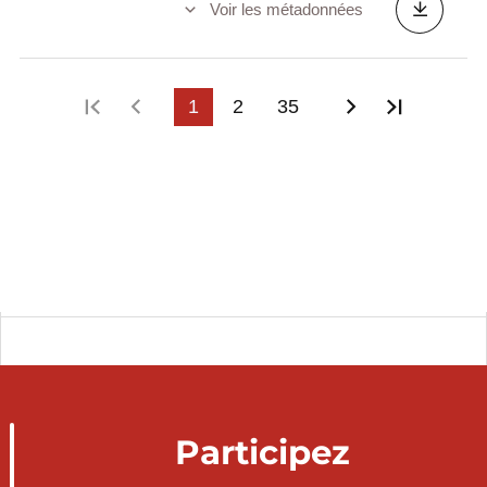
Voir les métadonnées
Première page
Page précédente
1
2
35
Page suivant
Dernièr
Participez