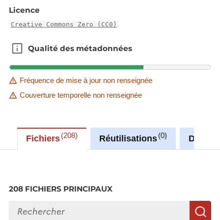
12 septembre 2022
Licence
23 septembre 2022
Creative Commons Zero (CC0)
Les fichiers sont mis à disposition pour le pays
Qualité des métadonnées
Qualité des métadonnées
entier en JPEG2000 et EPSG:2169 (LURES LTM).
Ils sont disponibles en RGB ou en PIR (infrarouge).
Fréquence de mise à jour non renseignée
Une version WMS sera aussi disponible ici:
Couverture temporelle non renseignée
https://data.public.lu/fr/datasets/bd-l-ortho-
webservices-wms-et-wmts
208
0
Fichiers
Réutilisations
Discus
208 FICHIERS PRINCIPAUX
Rechercher des fichiers
R