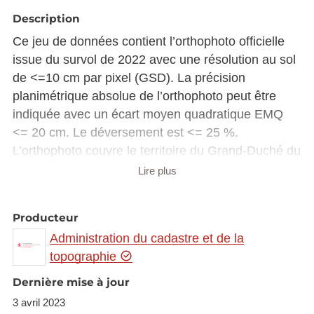
Description
Ce jeu de données contient l’orthophoto officielle
issue du survol de 2022 avec une résolution au sol
de <=10 cm par pixel (GSD). La précision
planimétrique absolue de l’orthophoto peut être
indiquée avec un écart moyen quadratique EMQ
<= 20 cm. Le déversement est <= 25 %.
L’orthophoto couvre le territoire du Grand-Duché du
Luxembourg avec en débord d’au moins 50 m au-
Lire plus
delà de la limite d'Etat. Les survols ont été réalisés
avec une élévation solaire de >= 30 ° aux dates
Producteur
suivantes :
Administration du cadastre et de la
10 août 2022
topographie
11 août 2022
Dernière mise à jour
12 août 2022
3 avril 2023
1 septembre 2022