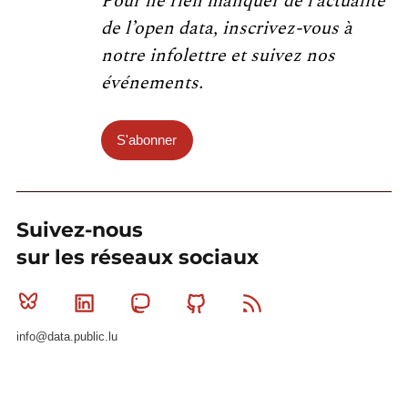
Pour ne rien manquer de l’actualité
de l’open data, inscrivez-vous à
notre infolettre et suivez nos
événements.
S'abonner
Suivez-nous
sur les réseaux sociaux
Bluesky
Linkedin
Mastodon
Github
RSS
info@data.public.lu