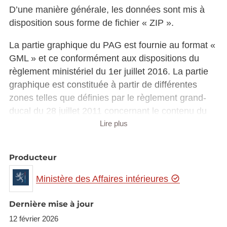
D’une manière générale, les données sont mis à
disposition sous forme de fichier « ZIP ».
La partie graphique du PAG est fournie au format «
GML » et ce conformément aux dispositions du
règlement ministériel du 1er juillet 2016. La partie
graphique est constituée à partir de différentes
zones telles que définies par le règlement grand-
ducal du 28 juillet 2011 concernant le contenu du
plan d’aménagement général d’une commune.
Lire plus
La partie écrite du PAG, quant à elle, est fournie en
Producteur
format « DOCX ».
Ministère des Affaires intérieures
Les schémas directeurs couvrant l’ensemble des
zones soumises à l’élaboration d’un plan
Dernière mise à jour
d’aménagement particulier „nouveau quartier“ sont
12 février 2026
également mis à disposition tout comme les plans