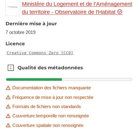
2016 a été effectué pour l’ensemble du pays afin
Ministère du Logement et de l’Aménagement
de déterminer le statut d’occupation des parcelles.
du territoire - Observatoire de l'Habitat
Ce travail a par exemple permis de déterminer
Dernière mise à jour
qu’environ
2 846 hectares de terrains étaient
théoriquement disponibles dans des zones
7 octobre 2019
définies pour la construction de logements à
Licence
l’intérieur des PAG des communes en 2016
.
Creative Commons Zero (CC0)
Une distinction entre deux types de terrains
Qualité des métadonnées
Qualité des métadonnées
disponibles selon des caractères réglementaires et
morphologiques a permis de montrer que
33,1%
des terrains disponibles pour l’habitat (soit
Documentation des fichiers manquante
environ 941 hectares) correspondaient à des
Fréquence de mise à jour non respectée
Baulücken
. Ces terrains représentent de la
Formats de fichiers non standards
disponibilité nette (c’est-à-dire que le terrain est
Couverture temporelle non renseignée
viabilisé et que l’ensemble de sa superficie peut
Couverture spatiale non renseignée
être utilisée pour l’habitat, sans besoin de création
de voirie supplémentaire) et sont en théorie