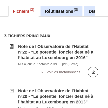
mobilisables à court terme (c’est-à-dire qu’ils ne
nécessitent pas le dépôt d’un PAP « nouveau
3
0
Fichiers
Réutilisations
Discussi
quartier » ou son équivalent dans les anciens
PAG).
La méthodologie utilisée pour l'estimation de la
3 FICHIERS PRINCIPAUX
superficie des terrains disponibles pour l'habitat est
téléchargeable ci-dessous.
Note de l'Observatoire de l'Habitat
n°22 - "Le potentiel foncier destiné à
l’habitat au Luxembourg en 2016"
Mis à jour le 7 octobre 2019
pdf
(2.2Mo)
Voir les métadonnées
Note de l'Observatoire de l'Habitat
n°20 - "Le potentiel foncier destiné à
l’habitat au Luxembourg en 2013"