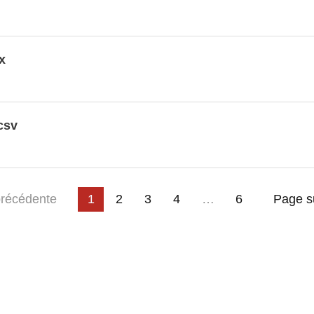
x
csv
3
4
…
ge
récédente
1
2
6
Page s