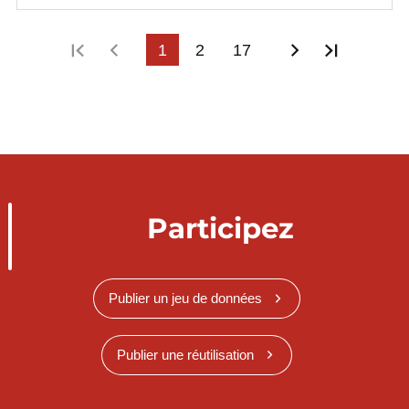
Première page
Page précédente
1
2
17
Page suivant
Dernièr
Participez
Publier un jeu de données
Publier une réutilisation