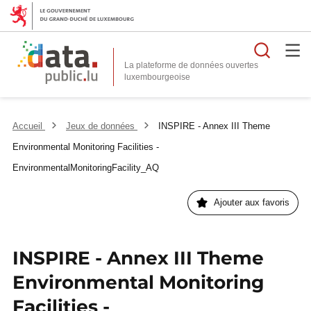
Reche
La plateforme de données ouvertes
Accueil
Jeux de données
INSPIRE - Annex III Theme
Environmental Monitoring Facilities -
EnvironmentalMonitoringFacility_AQ
Ajouter aux favoris
INSPIRE - Annex III Theme
Environmental Monitoring
Facilities -