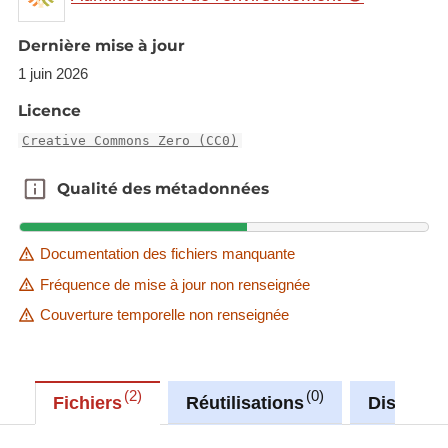
Description copied from
catalog.inspire.geoportail.lu
.
Dernière mise à jour
1 juin 2026
Licence
Creative Commons Zero (CC0)
Qualité des métadonnées
Qualité des métadonnées
Documentation des fichiers manquante
Fréquence de mise à jour non renseignée
Couverture temporelle non renseignée
2
0
Fichiers
Réutilisations
Discussi