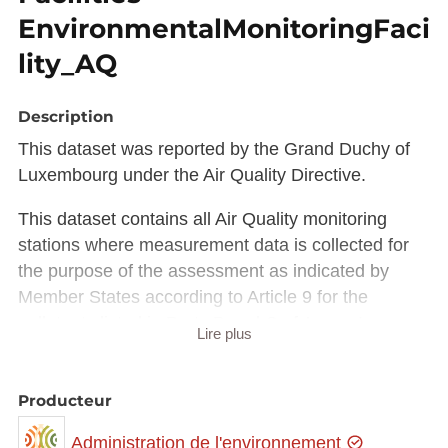
EnvironmentalMonitoringFaci
lity_AQ
Description
This dataset was reported by the Grand Duchy of
Luxembourg under the Air Quality Directive.
This dataset contains all Air Quality monitoring
stations where measurement data is collected for
the purpose of the assessment as indicated by
Member States according to Article 9 for the
pollutants listed in Parts B and C of Annex I.
Lire plus
This dataset is structured according to the INSPIRE
guidelines of the theme Environmental Monitoring
Producteur
Facilities
Administration de l'environnement