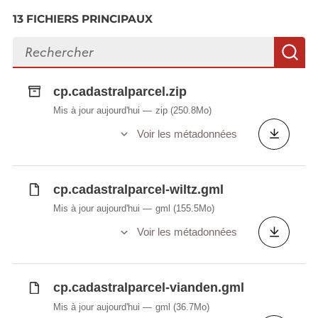
13 FICHIERS PRINCIPAUX
Rechercher des fichiers
R
cp.cadastralparcel.zip
Mis à jour aujourd'hui
zip
(250.8Mo)
Voir les métadonnées
cp.cadastralparcel-wiltz.gml
Mis à jour aujourd'hui
gml
(155.5Mo)
Voir les métadonnées
cp.cadastralparcel-vianden.gml
Mis à jour aujourd'hui
gml
(36.7Mo)