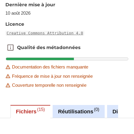
Dernière mise à jour
less frequent than those of the source data. To
access the most up-to-date and authentic source,
10 août 2026
please follow this link:
Licence
https://data.public.lu/fr/datasets/plan-cadastral-
Creative Commons Attribution 4.0
numerise-pcn/
Qualité des métadonnées
Qualité des métadonnées
Description copied from
catalog.inspire.geoportail.lu
.
Documentation des fichiers manquante
Fréquence de mise à jour non renseignée
Couverture temporelle non renseignée
15
0
Fichiers
Réutilisations
Discuss