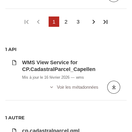
Première page
Page précédente
1
2
3
Page suivant
Dernière
1 API
WMS View Service for
CP.CadastralParcel_Capellen
Mis à jour le 16 février 2026
wms
Voir les métadonnées
1 AUTRE
cp.cadastralparcel.gml