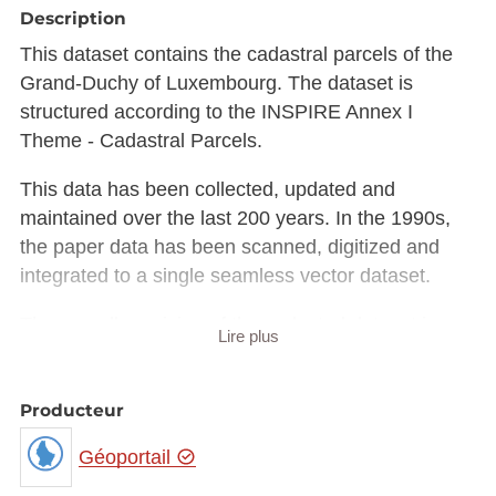
Description
This dataset contains the cadastral parcels of the
Grand-Duchy of Luxembourg. The dataset is
structured according to the INSPIRE Annex I
Theme - Cadastral Parcels.
This data has been collected, updated and
maintained over the last 200 years. In the 1990s,
the paper data has been scanned, digitized and
integrated to a single seamless vector dataset.
The overall precision of the cadastral dataset is
Lire plus
very heterogeneous. Newly measured data has a
precision in the cm or submeter range, whereas old
data can have an absolute precision of 10m.
Producteur
Géoportail
Warning: This dataset is maintained under the
INSPIRE directive. As a result, updates may be