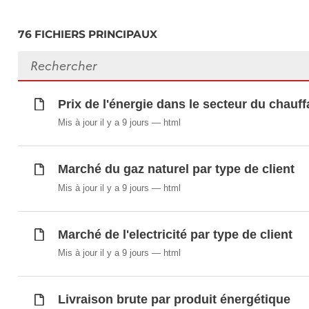
Consommation de combustibles pour la produ
Consommation finale d'énergie selon les diffé
76 FICHIERS PRINCIPAUX
Consommation finale d'énergie selon les diff
Rechercher des fichiers
Consommation finale énergétique (après tran
Degrés-jours de chauffe (DJU)
Déchets d'équipements électriques et électr
Prix de l'énergie dans le secteur du chau
Déchets d'équipements électriques et électr
Mis à jour il y a 9 jours
html
Déchets inertes (en 1 000 tonnes)
Déchets problématiques des particuliers
Marché du gaz naturel par type de client
Déchets problématiques des particuliers (en
Déchets problématiques industriels (en tonn
Mis à jour il y a 9 jours
html
Déchets recyclables récupérés (en tonnes)
Emissions trimestrielles de CO2 liées à la 
Marché de l'electricité par type de client
Etat phytosanitaire (en %)
Mis à jour il y a 9 jours
html
Exportations par type de produit
Humidité relative par station météorologique
Hydrographie (en km)
Livraison brute par produit énergétique