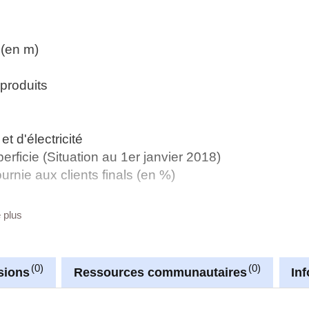
 (en m)
produits
t d'électricité
ficie (Situation au 1er janvier 2018)
ournie aux clients finals (en %)
e client
e plus
é (GPL) par type de client
de client
0
0
sions
Ressources communautaires
In
nsports routiers
ansport