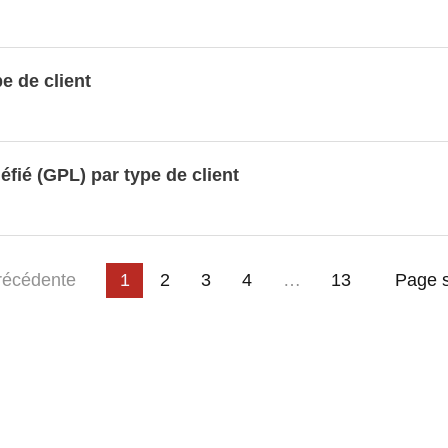
e (en %)
ue par pays
e de client
ures)
serre (en 1000 tonnes) par secteur CRF
sphériques (en 1000 tonnes)
éfié (GPL) par type de client
tique
3
4
…
e
récédente
1
2
13
Page s
rologique
cte (en %)
ogique (en mm/millibar)