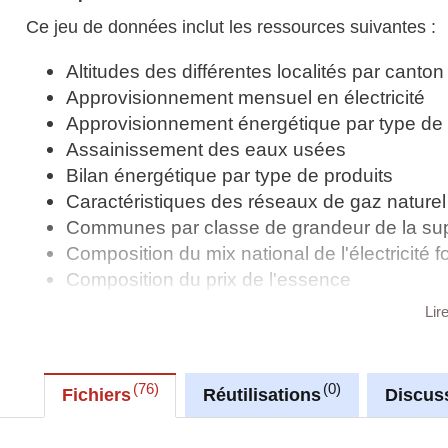
Ce jeu de données inclut les ressources suivantes :
Altitudes des différentes localités par canton
Approvisionnement mensuel en électricité
Approvisionnement énergétique par type de 
Assainissement des eaux usées
Bilan énergétique par type de produits
Caractéristiques des réseaux de gaz naturel e
Communes par classe de grandeur de la super
Composition du mix national de l'électricité f
Composition du prix de l'essence
Composition du prix de l'électricité par type d
Lir
Composition du prix des gazole/diesel
Composition du prix du gaz de pétrole liquéfi
Composition du prix du gaz naturel par type 
76
0
Fichiers
Réutilisations
Discus
Consommation de biocarburants dans les tra
Consommation de carburant par mode de tr