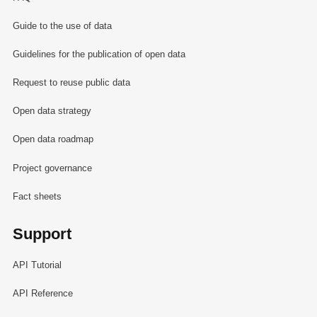
station météorologique (en °C)
Températures moyennes par station
Guide to the use of data
météorologique (en °C)
Guidelines for the publication of open data
Transferts notifiés, importations et
exportations de déchets (en tonnes)
Request to reuse public data
Type, superficie et longueur des masses
Open data strategy
d'eau de surface par district
hydrographique
Open data roadmap
Utilisation du sol (en %)
Project governance
Véhicules hors d'usage (en tonnes)
État des masses d'eaux de surface (en %)
Fact sheets
Support
Synchronisé automatiquement depuis la
base de
API Tutorial
données LUSTAT
API Reference