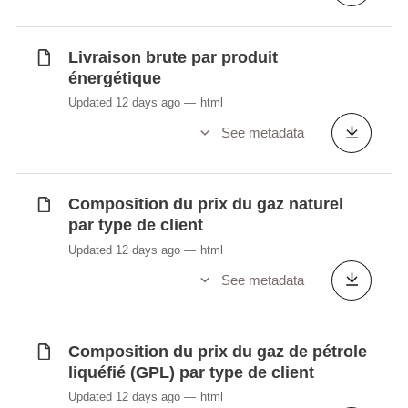
Humidité relative par station
météorologique (en %)
Hydrographie (en km)
Livraison brute par produit
énergétique
Importation de gaz naturel par pays
d'origine (en %)
Updated 12 days ago
html
Importation et exportation d'énergie
See metadata
électrique par pays
Importations brutes par type de produit
Indicateurs météorologiques nationaux
Composition du prix du gaz naturel
Insolation par station météorologique (en
par type de client
heures)
Updated 12 days ago
html
Inventaire des émissions de gaz à effet de
See metadata
serre (en 1000 tonnes) par secteur CRF
Inventaire des émissions de polluants
atmosphériques (en 1000 tonnes)
Composition du prix du gaz de pétrole
Lacs artificiels (Barrages) (en ha)
liquéfié (GPL) par type de client
Livraison brute par produit énergétique
Updated 12 days ago
html