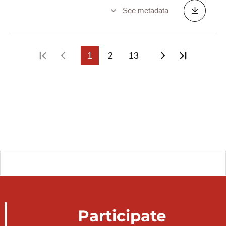
Livraison intérieure nette par produit
See metadata
énergétique
Marché de l'electricité par type de client
Marché du gaz naturel par type de client
Normales climatologiques par station
First page
Previous page
1
2
13
Next page
Last pa
météorologique
Piles et accumulateurs (en tonnes)
Population couverte par un système de
collecte (en %)
Pression atmosphérique par station
météorologique (en mm/millibar)
Principaux indicateurs énergétiques
Prix de l'énergie dans le secteur du
chauffage domestique
Production d'énergie électrique par type de
procédés
Production et traitement de déchets
Participate
ménagers (en 1 000 tonnes)