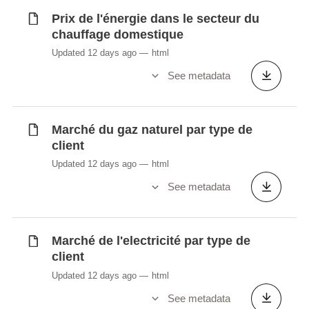
d'énergie
Prix de l'énergie dans le secteur du
Degrés-jours de chauffe (DJU)
chauffage domestique
Déchets d'équipements électriques et
Updated 12 days ago
html
électroniques (en tonnes) 2006 - 2018
See metadata
Déchets d'équipements électriques et
électroniques (en tonnes) 2019 -
Déchets inertes (en 1 000 tonnes)
Marché du gaz naturel par type de
Déchets problématiques des particuliers
client
Déchets problématiques des particuliers
Updated 12 days ago
html
(en kg)
See metadata
Déchets problématiques industriels (en
tonnes)
Déchets recyclables récupérés (en tonnes)
Marché de l'electricité par type de
Emissions trimestrielles de CO2 liées à la
client
combustion énergétique (en tonnes CO2)
Updated 12 days ago
html
Etat phytosanitaire (en %)
Exportations par type de produit
See metadata