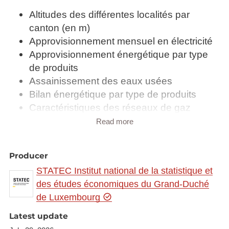
Altitudes des différentes localités par
canton (en m)
Approvisionnement mensuel en électricité
Approvisionnement énergétique par type
de produits
Assainissement des eaux usées
Bilan énergétique par type de produits
Caractéristiques des réseaux de gaz
naturel et d'électricité
Read more
Communes par classe de grandeur de la
superficie (Situation au 1er janvier 2018)
Producer
Composition du mix national de l'électricité
STATEC Institut national de la statistique et
fournie aux clients finals (en %)
des études économiques du Grand-Duché
Composition du prix de l'essence
de Luxembourg
Composition du prix de l'électricité par type
de client
Latest update
Composition du prix des gazole/diesel