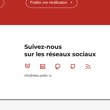
Publier une réutilisation
Suivez-nous
sur les réseaux sociaux
Bluesky
Linkedin
Mastodon
Github
RSS
info@data.public.lu