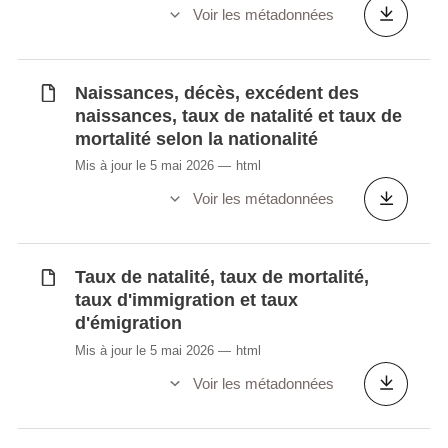
Nombre d’accouchements par type
Voir les métadonnées
d’accouchement
Personnes divorcées par âge et selon le
sexe
Naissances, décès, excédent des
naissances, taux de natalité et taux de
Population, mariages, divorces,
mortalité selon la nationalité
naissances, décès et excédent des
Mis à jour le 5 mai 2026
html
naissances sur les décès
Retours des demandeurs de protection
Voir les métadonnées
internationale par pays de nationalité
Table de mortalité détaillée
Taux de fécondité par groupe d'âge
Taux de natalité, taux de mortalité,
Taux de natalité, taux de mortalité, taux
taux d'immigration et taux
d'émigration
d'immigration et taux d'émigration
Évolution naturelle de la population
Mis à jour le 5 mai 2026
html
Voir les métadonnées
Synchronisé automatiquement depuis la
base de