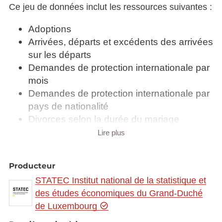
Ce jeu de données inclut les ressources suivantes :
Adoptions
Arrivées, départs et excédents des arrivées
sur les départs
Demandes de protection internationale par
mois
Demandes de protection internationale par
pays de nationalité
Divorces selon la durée du mariage
Divorces selon le motif
Lire plus
Divorces selon le nombre d'enfants
mineurs en vie
Producteur
Décès avant 1 an selon l'âge
STATEC Institut national de la statistique et
Décès avant 1 an, décès avant 1 mois et
des études économiques du Grand-Duché
taux de mortalité infantile
de Luxembourg
Décès foetaux selon la durée de gestation
Décès selon l'âge et par sexe