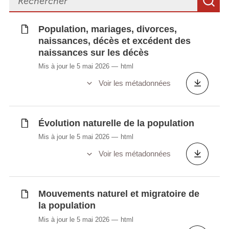
R
population
Mouvements naturels de la population par
Population, mariages, divorces,
canton et commune
naissances, décès et excédent des
Naissances selon la viabilité, le sexe et la
naissances sur les décès
situation du couple
Mis à jour le 5 mai 2026
html
Naissances vivantes selon la situation du
Voir les métadonnées
couple et l'âge de la mère
Naissances vivantes selon le mois
Naissances, décès, excédent des
Évolution naturelle de la population
naissances, taux de natalité et taux de
Mis à jour le 5 mai 2026
html
mortalité selon la nationalité
Voir les métadonnées
Naturalisations de la nationalité
luxembourgeoise selon la nationalité
d'origine
Mouvements naturel et migratoire de
Naturalisations et options de la nationalité
la population
luxembourgeoise selon la nationalité
Mis à jour le 5 mai 2026
html
d'origine 1950 - 2009