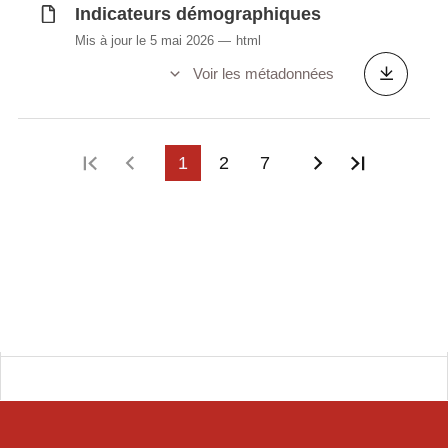
données LUSTAT
Indicateurs démographiques
Mis à jour le 5 mai 2026
html
Voir les métadonnées
Première page
Page précédente
1
2
7
Page suivant
Dernière