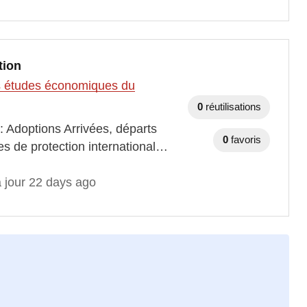
tion
des études économiques du
0
réutilisations
: Adoptions Arrivées, départs
0
favoris
s de protection international…
à jour 22 days ago