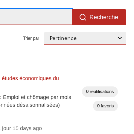
Recherche
Trier par :
des études économiques du
0
réutilisations
 : Emploi et chômage par mois
onnées désaisonnalisées)
0
favoris
à jour 15 days ago