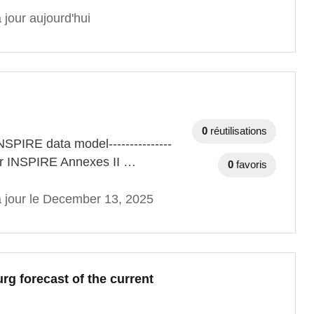
 jour aujourd'hui
0
réutilisations
SPIRE data model---------------
t for INSPIRE Annexes II …
0
favoris
à jour le December 13, 2025
g forecast of the current