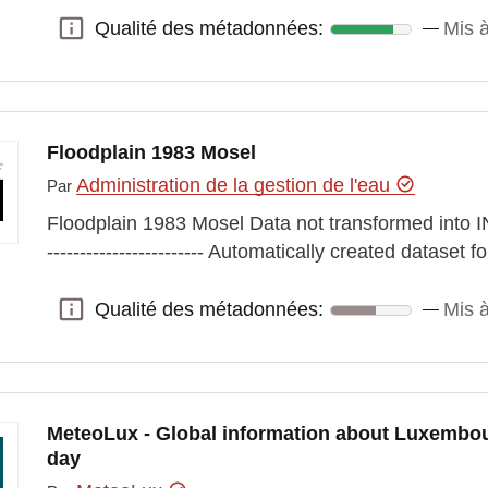
Qualité des métadonnées:
Mis à
Qualité des métadonnées:
Floodplain 1983 Mosel
Administration de la gestion de l'eau
Par
Floodplain 1983 Mosel Data not transformed into IN
------------------------ Automatically created datase
Qualité des métadonnées:
Mis 
Qualité des métadonnées:
MeteoLux - Global information about Luxembour
day