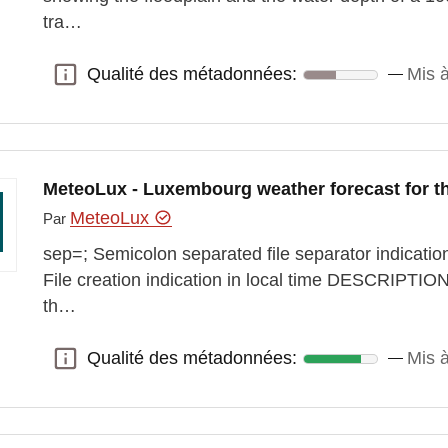
tra…
Qualité des métadonnées:
Mis à
Qualité des métadonnées:
MeteoLux - Luxembourg weather forecast for th
MeteoLux
Par
sep=; Semicolon separated file separator indicati
File creation indication in local time DESCRIPT
th…
Qualité des métadonnées:
Mis à
Qualité des métadonnées: