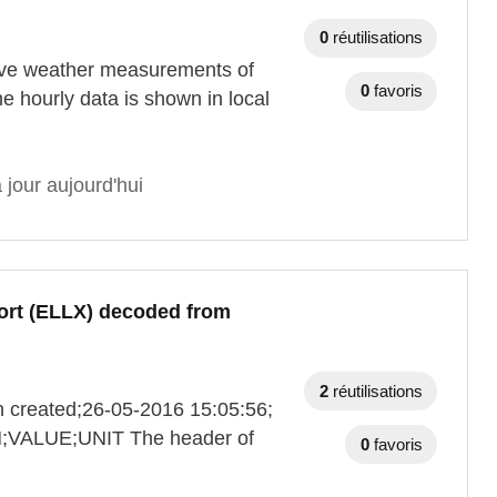
0
réutilisations
live weather measurements of
0
favoris
e hourly data is shown in local
 jour aujourd'hui
ort (ELLX) decoded from
2
réutilisations
on created;26-05-2016 15:05:56;
ION;VALUE;UNIT The header of
0
favoris