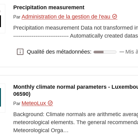
Precipitation measurement
Administration de la gestion de l'eau
Par
Precipitation measurement Data not transformed in
------------------------------ Automatically created 
Qualité des métadonnées:
Mis à
Qualité des métadonnées:
Monthly climate normal parameters - Luxembou
06590)
MeteoLux
Par
Background: Climate normals are arithmetic aver
meteorological elements. The general recommenda
Meteorological Orga…