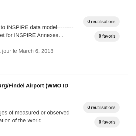
0
réutilisations
to INSPIRE data model---------
dataset for INSPIRE Annexes…
0
favoris
 jour le March 6, 2018
rg/Findel Airport (WMO ID
0
réutilisations
ages of measured or observed
tion of the World
0
favoris