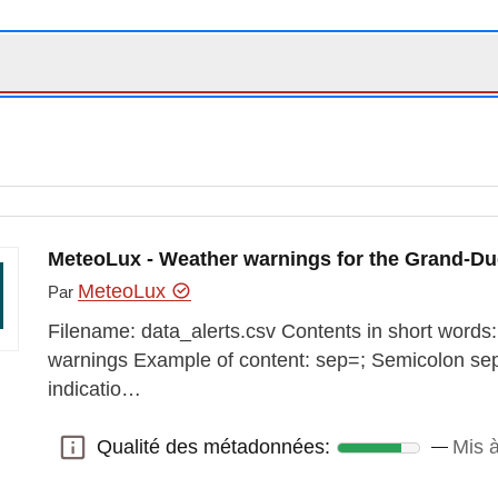
MeteoLux - Weather warnings for the Grand-D
MeteoLux
Par
Filename: data_alerts.csv Contents in short words:
warnings Example of content: sep=; Semicolon sepa
indicatio…
Qualité des métadonnées:
Mis à
Qualité des métadonnées: