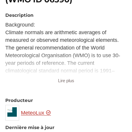
Description
Background:
Climate normals are arithmetic averages of
measured or observed meteorological elements.
The general recommendation of the World
Meteorological Organisation (WMO) is to use 30-
year periods of reference. The current
climatological standard normal period is 1991–
2020. These long-term averages are used to
Lire plus
describe the climate of an area. They are also used
to compare the actual weather conditions occurring
Producteur
in a region with the average expected climate. This
international coordination and standardisation
MeteoLux
enables comparisons of climate and climatological
reports across national boundaries.
Dernière mise à jour