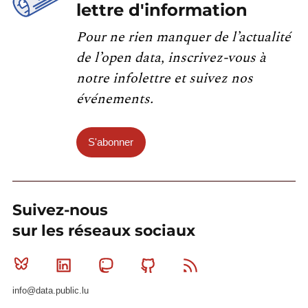
lettre d'information
GREATER EQUAL 30 °C)
NM_ODNT0 (days): MEAN NUMBER OF
Pour ne rien manquer de l’actualité
FROST DAYS (= MINIMUM
de l’open data, inscrivez-vous à
TEMPERATURE SMALLER THAN 0 °C)
notre infolettre et suivez nos
NM_0DXT0 (days): MEAN NUMBER OF
événements.
ICE DAYS (= MAXIMUM TEMPERATURE
SMALLER THAN 0 °C)
S'abonner
File format: CSV file sep=;
Suivez-nous
sur les réseaux sociaux
Bluesky
Linkedin
Mastodon
Github
RSS
info@data.public.lu