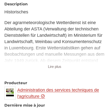
Description
Historisches
Der agrarmeteorologische Wetterdienst ist eine
Abteilung der ASTA (Verwaltung der technischen
Dienststellen für Landwirtschaft) im Ministerium für
Landwirtschaft, Weinbau und Konsumentenschutz
in Luxembourg. Erste Wetterstatistiken gehen auf
Beobachtungen und manuelle Messungen aus dem
Jahr 1949 zurück. Ab diesem Zeitpunkt entstand
Lire plus
ein immer dichteres Netz von Wetterstationen. Ab
den 1990er Jahren wurden die manuellen
Stationen nach und nach durch automatische
Producteur
Wetterstationen ersetzt. Im Jahr 2000 wurde
Administration des services techniques de
erstmals eine Internetseite mit Wetterdaten
l'agriculture
veröffentlicht. Seit dem Jahr 2010 sind sämtliche
Daten unter
www.agrimeteo.lu
zugänglich.
Dernière mise à jour