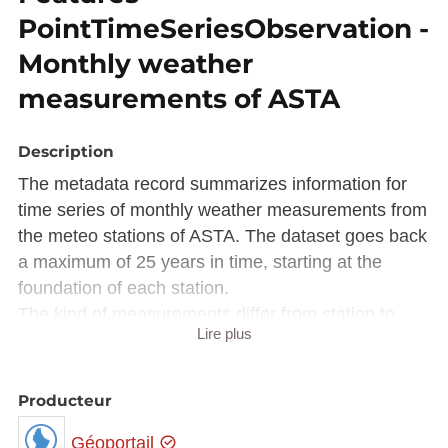
PointTimeSeriesObservation -
Monthly weather
measurements of ASTA
Description
The metadata record summarizes information for
time series of monthly weather measurements from
the meteo stations of ASTA. The dataset goes back
a maximum of 25 years in time, starting at the
foundation of each station.
The kind of measurements differ from station to
Lire plus
station.
This dataset is available via the WMS Time
Producteur
(
https://wms.inspire.geoportail.lu/geoserver/mf/wms
?
Géoportail