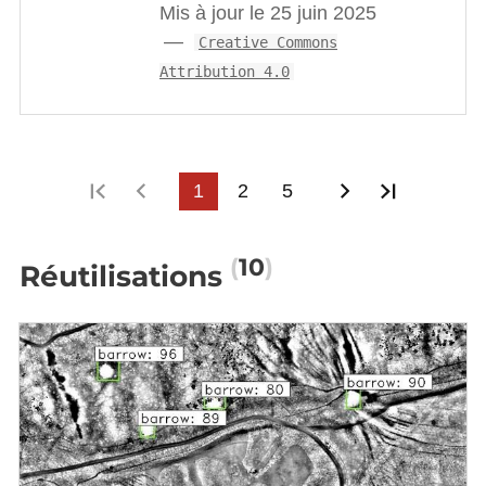
Mis à jour le 25 juin 2025
Creative Commons
Attribution 4.0
Première page
Page précédente
1
2
5
Page suivant
Dernière
10
Réutilisations