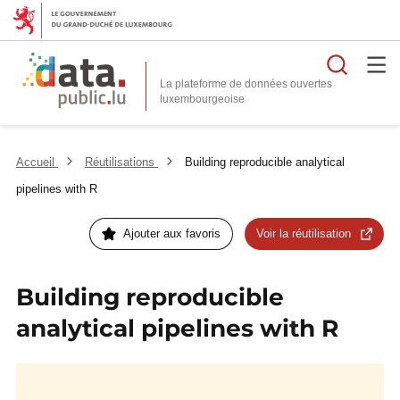
Reche
La plateforme de données ouvertes
Accueil
Réutilisations
Building reproducible analytical
pipelines with R
Ajouter aux favoris
Voir la réutilisation
Building reproducible
analytical pipelines with R