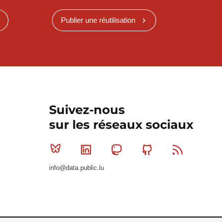
Publier une réutilisation
Suivez-nous
sur les réseaux sociaux
Bluesky
Linkedin
Mastodon
Github
RSS
info@data.public.lu