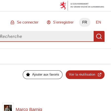
Se connecter
S'enregistrer
FR
EN
chercher des données
Re
Ajouter aux favoris
Voir la réutilisation
Marco Barnig