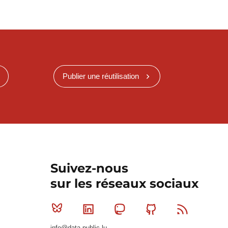
Publier une réutilisation
Suivez-nous
sur les réseaux sociaux
Bluesky
Linkedin
Mastodon
Github
RSS
info@data.public.lu