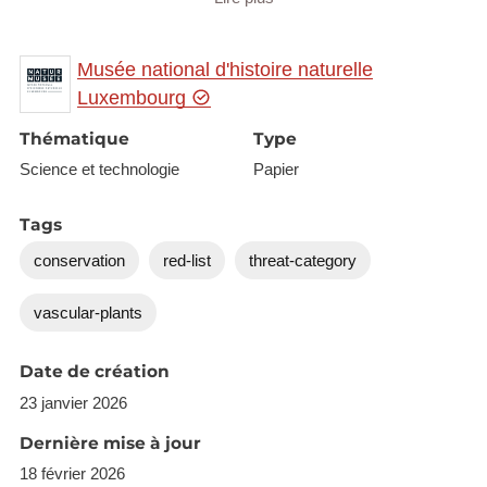
Critically Endangered (CR), 13.8 % as Endangered
(EN), 13.0 % as Vulnerable (VU) and 9.9 % as
Near Threatened (NT). In comparison to the
Musée national d'histoire naturelle
previous Red List of Vascular Plants published in
Luxembourg
2005 there was an increase of threatened taxa (CR
Thématique
Type
+ EN + VU) in Luxembourg from 30.4 % to 35.2 %.
Science et technologie
Papier
Tags
conservation
red-list
threat-category
vascular-plants
Date de création
23 janvier 2026
Dernière mise à jour
18 février 2026