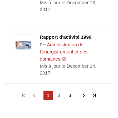
Mis à jour le December 13,
2017
Rapport d'activité 1999
Administration de
Par
l'enregistrement et des
domaines
Mis à jour le December 14,
2017
Première page
Page précédente
1
2
3
Page suivant
Dernière