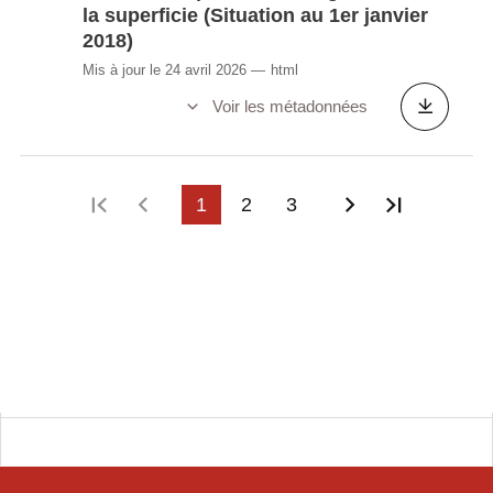
la superficie (Situation au 1er janvier
2018)
Mis à jour le 24 avril 2026
html
Voir les métadonnées
Première page
Page précédente
1
2
3
Page suivant
Dernière