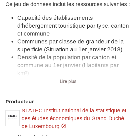
Ce jeu de données inclut les ressources suivantes :
Capacité des établissements
d'hébergement touristique par type, canton
et commune
Communes par classe de grandeur de la
superficie (Situation au 1er janvier 2018)
Densité de la population par canton et
commune au 1er janvier (Habitants par
km²)
Effectif du cheptel par canton et commune
Lire plus
1901 - 2006
Emploi et chômage par canton et
Producteur
commune
STATEC Institut national de la statistique et
Exploitations agricoles et viticoles par
des études économiques du Grand-Duché
canton et commune 2012
de Luxembourg
Mouvement migratoire de la population par
canton et commune