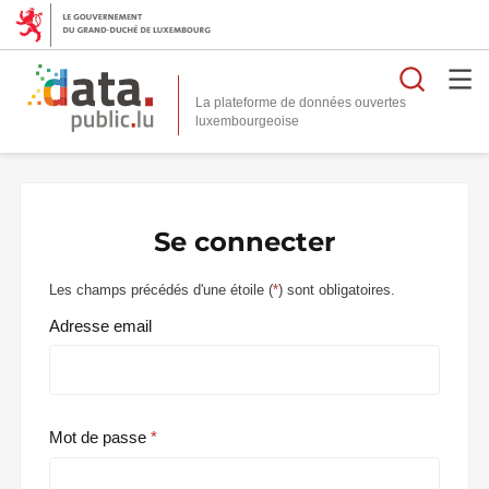
Reche
La plateforme de données ouvertes
Se connecter
Les champs précédés d'une étoile (
*
) sont obligatoires.
Adresse email
Mot de passe