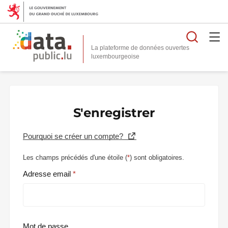
Reche
La plateforme de données ouvertes
S'enregistrer
Pourquoi se créer un compte?
Les champs précédés d'une étoile (
*
) sont obligatoires.
Adresse email
Mot de passe