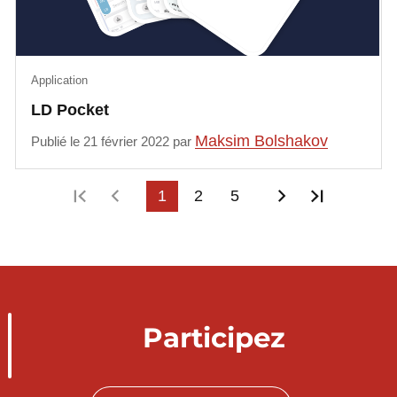
Application
LD Pocket
Maksim Bolshakov
Publié le 21 février 2022 par
Première page
Page précédente
1
2
5
Page suivant
Dernière
Participez