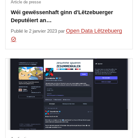
Article de presse
Wéi gewëssenhaft ginn d'Lëtzebuerger
Deputéiert an…
Open Data Lëtzebuerg
Publié le 2 janvier 2023 par