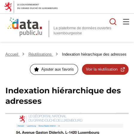
Reche
La plateforme de données ouvertes
Accueil
Réutilisations
Indexation hiérarchique des adresses
Ajouter aux favoris
Voir la réutilisation
Indexation hiérarchique des
adresses