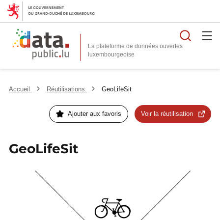
Reche
La plateforme de données ouvertes
Accueil
Réutilisations
GeoLifeSit
Ajouter aux favoris
Voir la réutilisation
GeoLifeSit