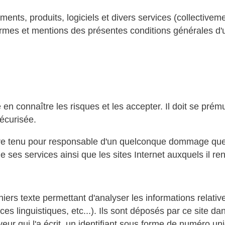
nts, produits, logiciels et divers services (collectiveme
ermes et mentions des présentes conditions générales d'ut
e en connaître les risques et les accepter. Il doit se prému
écurisée.
e tenu pour responsable d'un quelconque dommage que l
 de ses services ainsi que les sites Internet auxquels il re
ichiers texte permettant d'analyser les informations relativ
es linguistiques, etc...). Ils sont déposés par ce site dan
eur qui l'a écrit, un identifiant sous forme de numéro uni