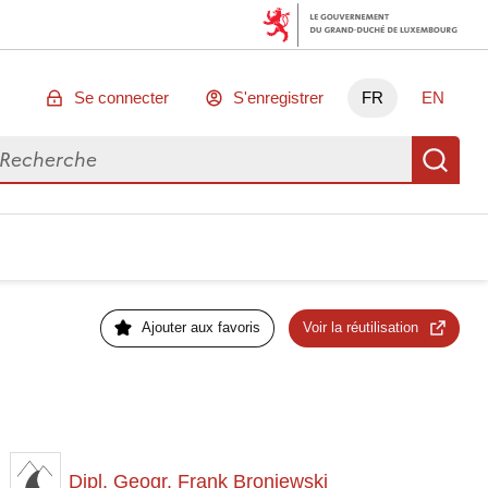
Se connecter
S'enregistrer
FR
EN
chercher des données
Re
Ajouter aux favoris
Voir la réutilisation
Dipl. Geogr. Frank Broniewski