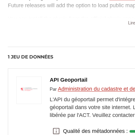
Future releases will add the option to load public ma
You can install the plugin from the official plugin re
Lir
LU". Alternatively you can download the archive from
QGIS plugin installer interface.
CHANGELOG:
2020-05-20 I released version 0.16 of the plugin to 
1 JEU DE DONNÉES
3.0
API Geoportail
Administration du cadastre et d
Par
L'API du géoportail permet d'intégre
géoportail dans votre site internet. 
libérée par l'ACT. Veuillez contacte
Qualité des métadonnées :
Qualité des métadonnées :