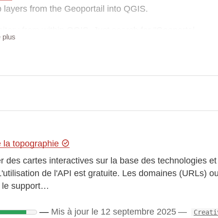
p layers from the Geoportail into QGIS.
pository from within QGIS. Just search for "Geoportal
e plus
 the plugin's homepage and install the ZIP through the
fix an issue with CRS axis order introduced with GDAL
e la topographie
r des cartes interactives sur la base des technologies et 
L'utilisation de l'API est gratuite. Les domaines (URLs) ou 
r le support…
Mis à jour le 12 septembre 2025
Creati