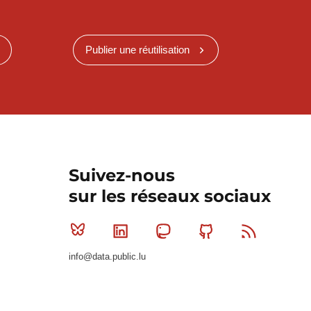
Publier une réutilisation
Suivez-nous
sur les réseaux sociaux
Bluesky
Linkedin
Mastodon
Github
RSS
info@data.public.lu