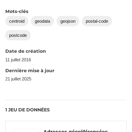
only one
address. Some of these are for residential
Mots-clés
addresses. You
centroid
geodata
geojson
postal-code
might want to consider merging these points with
the nearest
postcode
neighbour if you need to anonymise the output data
of
Date de création
your project.
11 juillet 2016
Dernière mise à jour
21 juillet 2025
1 JEU DE DONNÉES