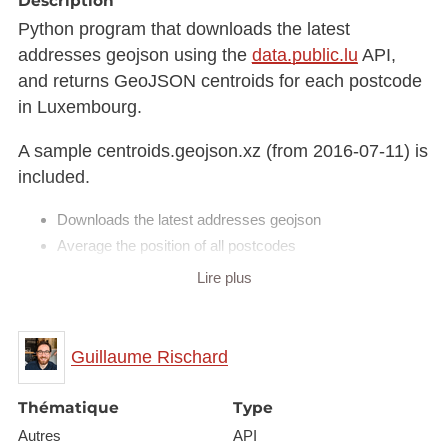
Description
Python program that downloads the latest
addresses geojson using the
data.public.lu
API,
and returns GeoJSON centroids for each postcode
in Luxembourg.
A sample centroids.geojson.xz (from 2016-07-11) is
included.
Downloads the latest addresses geojson
Average the position of all postcodes
Spit out geojson
Lire plus
Run like :
Guillaume Rischard
postcode-centroid.py
python3
>
centroids.geojson
Thématique
Type
There are 63 postcodes in Luxembourg that contain
Autres
API