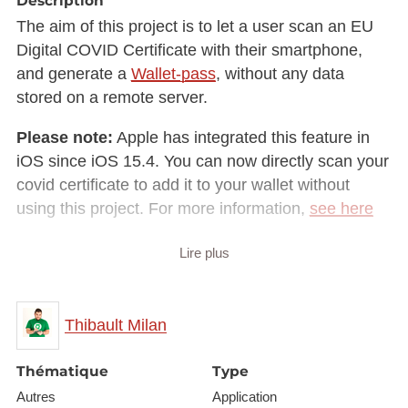
Description
The aim of this project is to let a user scan an EU
Digital COVID Certificate with their smartphone,
and generate a
Wallet-pass
, without any data
stored on a remote server.
Please note:
Apple has integrated this feature in
iOS since iOS 15.4. You can now directly scan your
covid certificate to add it to your wallet without
using this project. For more information,
see here
We are deploying a stable-ish version online
so you
Lire plus
can try it out
. Better used on your iPhone but also
works on Android and your mac. If you spot any
bugs, please reach us here or on social media 😃 .
Thibault Milan
You can also browse the open issues to see if we
already spotted that bug. And if you have any
Thématique
Type
improvement idea, it's also possible to send us your
Autres
Application