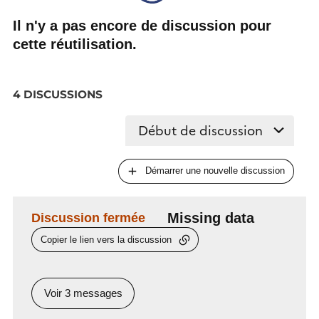
web service which signs the digests in memory
.
Il n'y a pas encore de discussion pour
To be able to correctly analyse the content of the
cette réutilisation.
QR-code, I reused the
Europe eHealth Network
Digital Covid Certificate Payload
.
4 DISCUSSIONS
Démarrer une nouvelle discussion
Missing data
Discussion fermée
Copier le lien vers la discussion
Voir 3 messages