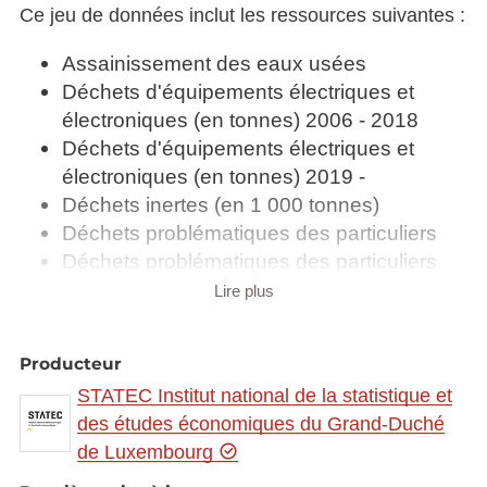
Ce jeu de données inclut les ressources suivantes :
Assainissement des eaux usées
Déchets d'équipements électriques et
électroniques (en tonnes) 2006 - 2018
Déchets d'équipements électriques et
électroniques (en tonnes) 2019 -
Déchets inertes (en 1 000 tonnes)
Déchets problématiques des particuliers
Déchets problématiques des particuliers
(en kg)
Lire plus
Déchets problématiques industriels (en
tonnes)
Producteur
Déchets recyclables récupérés (en tonnes)
STATEC Institut national de la statistique et
Emissions trimestrielles de CO2 liées à la
des études économiques du Grand-Duché
combustion énergétique (en tonnes CO2)
de Luxembourg
Etat phytosanitaire (en %)
Inventaire des émissions de gaz à effet de