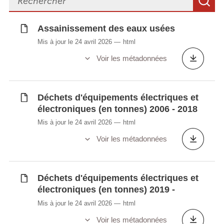
R
Superficie forestière par canton et
commune
Assainissement des eaux usées
Taux de recyclage de différents matériaux
Mis à jour le 24 avril 2026
html
(en %)
Voir les métadonnées
Transferts notifiés, importations et
exportations de déchets (en tonnes)
Véhicules hors d'usage (en tonnes)
Déchets d'équipements électriques et
État des masses d'eaux de surface (en %)
électroniques (en tonnes) 2006 - 2018
Mis à jour le 24 avril 2026
html
Voir les métadonnées
Synchronisé automatiquement depuis la
base de
données LUSTAT
Déchets d'équipements électriques et
électroniques (en tonnes) 2019 -
Mis à jour le 24 avril 2026
html
Voir les métadonnées