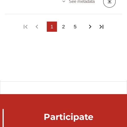
See metadata
First page
Previous page
1
2
5
Next page
Last pag
Participate