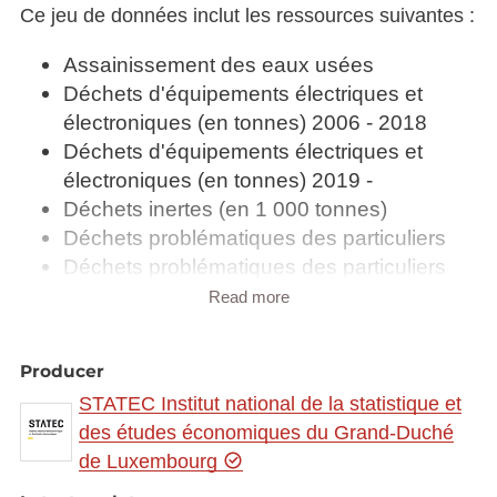
Ce jeu de données inclut les ressources suivantes :
Assainissement des eaux usées
Déchets d'équipements électriques et
électroniques (en tonnes) 2006 - 2018
Déchets d'équipements électriques et
électroniques (en tonnes) 2019 -
Déchets inertes (en 1 000 tonnes)
Déchets problématiques des particuliers
Déchets problématiques des particuliers
(en kg)
Read more
Déchets problématiques industriels (en
tonnes)
Producer
Déchets recyclables récupérés (en tonnes)
STATEC Institut national de la statistique et
Emissions trimestrielles de CO2 liées à la
des études économiques du Grand-Duché
combustion énergétique (en tonnes CO2)
de Luxembourg
Etat phytosanitaire (en %)
Inventaire des émissions de gaz à effet de