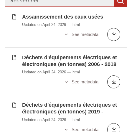
S
Superficie forestière par canton et
commune
Assainissement des eaux usées
Taux de recyclage de différents matériaux
Updated on April 24, 2026
html
(en %)
See metadata
Transferts notifiés, importations et
exportations de déchets (en tonnes)
Véhicules hors d'usage (en tonnes)
Déchets d'équipements électriques et
État des masses d'eaux de surface (en %)
électroniques (en tonnes) 2006 - 2018
Updated on April 24, 2026
html
See metadata
Synchronisé automatiquement depuis la
base de
données LUSTAT
Déchets d'équipements électriques et
électroniques (en tonnes) 2019 -
Updated on April 24, 2026
html
See metadata