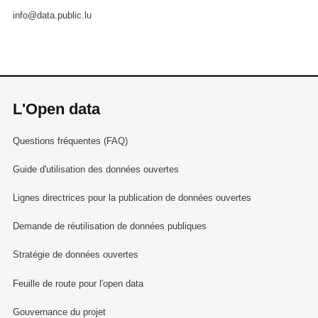
D’assurer les relations techniques avec les
info@data.public.lu
services similaires étrangers et
internationaux
Références règlementaires :
L'Open data
Code du Travail
Questions fréquentes (FAQ)
Versions et mises à jour :
Guide d'utilisation des données ouvertes
Est publiée dans le jeu de données :
Lignes directrices pour la publication de données ouvertes
La première version signée le 03/12/2019
Demande de réutilisation de données publiques
Stratégie de données ouvertes
Feuille de route pour l'open data
Gouvernance du projet