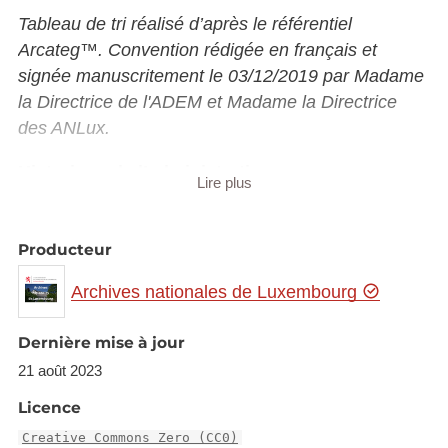
Tableau de tri réalisé d’après le référentiel
Arcateg™. Convention rédigée en français et
signée manuscritement le 03/12/2019 par Madame
la Directrice de l'ADEM et Madame la Directrice
des ANLux.
Historique de l’administration :
Lire plus
La gestion des demandeurs d’emploi au sein du
Grand-Duché de Luxembourg remonte à la fin du
Producteur
XIXe siècle avec la création de bourses du travail à
Archives nationales de Luxembourg
Luxembourg, Esch-sur-Alzette et Diekirch. Il
n’existe pas de politique claire concernant l’emploi
Dernière mise à jour
et la gestion des chômeurs avant la loi du 2 mai
1913 encadrant l’action des bureaux de placement.
21 août 2023
Après un éphémère Office central du Placement
Licence
créé sous l’Occupation allemande le 13 juillet 1940,
Creative Commons Zero (CC0)