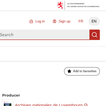
Log in
Sign up
FR
EN
arch for data
Se
Add to favourites
Producer
Archives nationales de Luxembourg