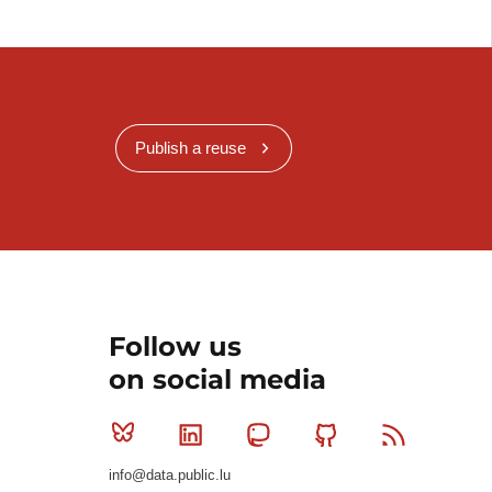
Publish a reuse
Follow us
on social media
Bluesky
Linkedin
Mastodon
Github
RSS
info@data.public.lu