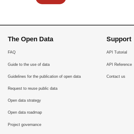
Code du Travail
Versions et mises à jour :
Est publiée dans le jeu de données :
The Open Data
Support
La première version signée le 03/12/2019
FAQ
API Tutorial
Guide to the use of data
API Reference
Guidelines for the publication of open data
Contact us
Request to reuse public data
Open data strategy
Open data roadmap
Project governance