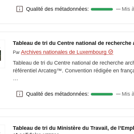
Qualité des métadonnées:
Mis à
Qualité des métadonnées:
Tableau de tri du Centre national de recherch
Archives nationales de Luxembourg
Par
Tableau de tri du Centre national de recherche arc
référentiel Arcateg™. Convention rédigée en franç
…
Qualité des métadonnées:
Mis à
Qualité des métadonnées:
Tableau de tri du Ministère du Travail, de l’Emp