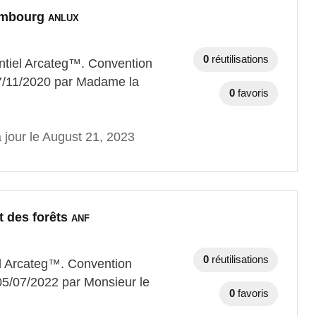
xembourg
ANLUX
0
réutilisations
entiel Arcateg™. Convention
27/11/2020 par Madame la
0
favoris
 jour le August 21, 2023
et des forêts
ANF
0
réutilisations
iel Arcateg™. Convention
 05/07/2022 par Monsieur le
0
favoris