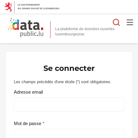
Reche
La plateforme de données ouvertes
Se connecter
Les champs précédés d'une étoile (
*
) sont obligatoires.
Adresse email
Mot de passe