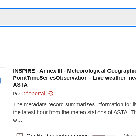
INSPIRE - Annex III - Meteorological Geographic
PointTimeSeriesObservation - Live weather mea
ASTA
Géoportail
Par
The metadata record summarizes information for 
the latest hour from the meteo stations of ASTA. Th
w…
Qualité des métadonnées: