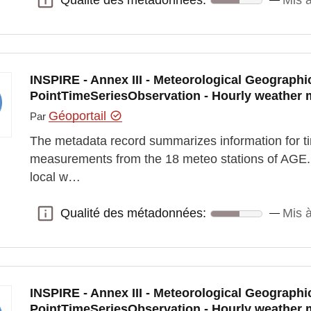
Qualité des métadonnées:
Mis à
INSPIRE - Annex III - Meteorological Geographic
PointTimeSeriesObservation - Hourly weather
Géoportail
Par
The metadata record summarizes information for ti
measurements from the 18 meteo stations of AGE. 
local w…
Qualité des métadonnées:
Mis à
Qualité des métadonnées:
INSPIRE - Annex III - Meteorological Geographic
PointTimeSeriesObservation - Hourly weather