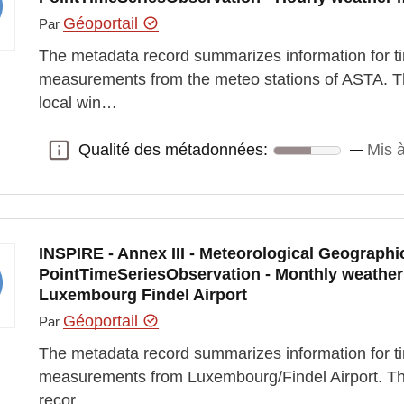
Géoportail
Par
The metadata record summarizes information for ti
measurements from the meteo stations of ASTA. Th
local win…
Qualité des métadonnées:
Mis à
Qualité des métadonnées:
INSPIRE - Annex III - Meteorological Geographic
PointTimeSeriesObservation - Monthly weathe
Luxembourg Findel Airport
Géoportail
Par
The metadata record summarizes information for t
measurements from Luxembourg/Findel Airport. T
recor…