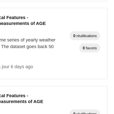
al Features -
 measurements of AGE
0
réutilisations
me series of yearly weather
 The dataset goes back 50
0
favoris
 jour 6 days ago
al Features -
measurements of AGE
0
réutilisations