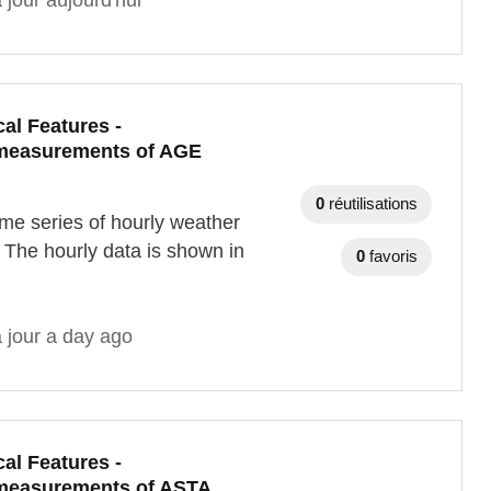
 jour aujourd'hui
al Features -
 measurements of AGE
0
réutilisations
me series of hourly weather
The hourly data is shown in
0
favoris
 jour a day ago
al Features -
 measurements of ASTA