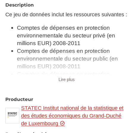
Description
Ce jeu de données inclut les ressources suivantes :
Comptes de dépenses en protection
environnementale du secteur privé (en
millions EUR) 2008-2011
Comptes de dépenses en protection
environnementale du secteur public (en
millions EUR) 2008-2011
Comptes de dépenses en protection
Lire plus
environnementale selon le secteur privée
Comptes de dépenses en protection
environnementale selon le secteur
Producteur
publique et les institutions sans but lucratif
STATEC Institut national de la statistique et
servant les ménages
des études économiques du Grand-Duché
Comptes des biens et services
de Luxembourg
environnementaux