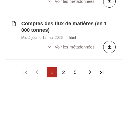
Voir les métadonnées
Synchronisé automatiquement depuis la
base de
données LUSTAT
Comptes des flux de matières (en 1
000 tonnes)
Mis à jour le 13 mai 2026
html
Voir les métadonnées
Première page
Page précédente
1
2
5
Page suivant
Dernière