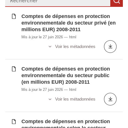
R
dépenses 2008-2011
Dépenses nationales en protection
environnementale par objectif et types de
Comptes de dépenses en protection
environnementale du secteur privé (en
dépenses
millions EUR) 2008-2011
Emploi culturel dans l'emploi total (en %)
Emploi dans l'économie sociale et solidaire
Mis à jour le 27 juin 2026
html
Emploi dans les industries du tourisme
Voir les métadonnées
Emploi de l'économie sportive par
catégorie en ETP
Emplois liés aux biens et services
Comptes de dépenses en protection
environnementaux
environnementale du secteur public
(en millions EUR) 2008-2011
Importations et exportations totales (en
1000 EUR) de produits culturels selon la
Mis à jour le 27 juin 2026
html
Nomenclature Combinée par groupe de
Voir les métadonnées
produits
Offre intérieure totale et consommation du
tourisme intérieur par produit
Comptes de dépenses en protection
Production et valeur ajoutée de l'économie