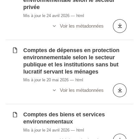
environnementale selon le secteur
sportive par catégorie (en millions EUR)
privée
Production et valeur ajoutée par domaine
Mis à jour le 24 avril 2026
html
culturel (en millions EUR)
Voir les métadonnées
Production nationale de services en
protection environnementale par fonction et
charactéristiques économiques 2008-2011
Comptes de dépenses en protection
Production nationale de services en
environnementale selon le secteur
protection environnementale par objectif et
publique et les institutions sans but
charactéristiques économiques
lucratif servant les ménages
Séquence des comptes de l'économie
Mis à jour le 20 mai 2026
html
sociale et solidaire (mio. EUR)
Voir les métadonnées
Tableau de bord de l'économie verte et des
empreintes environnementales
Taxes environnementales (en millions
Comptes des biens et services
EUR)
environnementaux
Transferts environnementaux
Mis à jour le 24 avril 2026
html