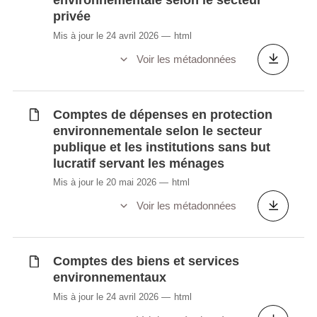
environnementale selon le secteur
sportive par catégorie (en millions EUR)
privée
Production et valeur ajoutée par domaine
Mis à jour le 24 avril 2026
html
culturel (en millions EUR)
Voir les métadonnées
Production nationale de services en
protection environnementale par fonction et
charactéristiques économiques 2008-2011
Comptes de dépenses en protection
Production nationale de services en
environnementale selon le secteur
protection environnementale par objectif et
publique et les institutions sans but
charactéristiques économiques
lucratif servant les ménages
Séquence des comptes de l'économie
Mis à jour le 20 mai 2026
html
sociale et solidaire (mio. EUR)
Voir les métadonnées
Tableau de bord de l'économie verte et des
empreintes environnementales
Taxes environnementales (en millions
Comptes des biens et services
EUR)
environnementaux
Transferts environnementaux
Mis à jour le 24 avril 2026
html