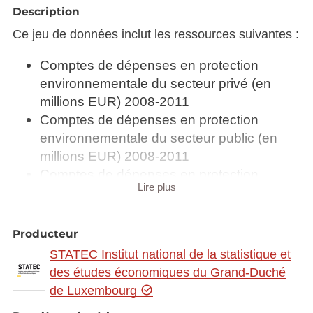
Description
Ce jeu de données inclut les ressources suivantes :
Comptes de dépenses en protection
environnementale du secteur privé (en
millions EUR) 2008-2011
Comptes de dépenses en protection
environnementale du secteur public (en
millions EUR) 2008-2011
Comptes de dépenses en protection
Lire plus
environnementale selon le secteur privée
Comptes de dépenses en protection
environnementale selon le secteur
Producteur
publique et les institutions sans but lucratif
STATEC Institut national de la statistique et
servant les ménages
des études économiques du Grand-Duché
Comptes des biens et services
de Luxembourg
environnementaux