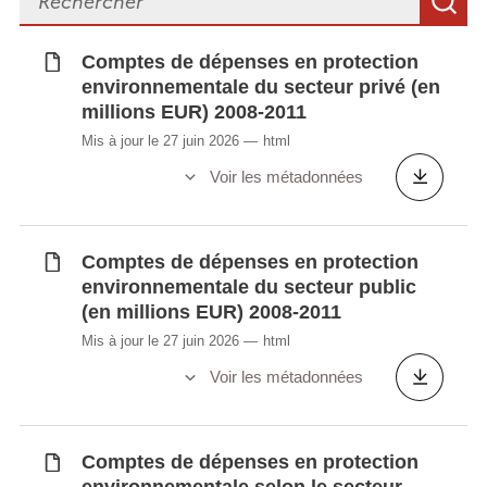
R
dépenses 2008-2011
Dépenses nationales en protection
environnementale par objectif et types de
Comptes de dépenses en protection
environnementale du secteur privé (en
dépenses
millions EUR) 2008-2011
Emploi culturel dans l'emploi total (en %)
Emploi dans l'économie sociale et solidaire
Mis à jour le 27 juin 2026
html
Emploi dans les industries du tourisme
Voir les métadonnées
Emploi de l'économie sportive par
catégorie en ETP
Emplois liés aux biens et services
Comptes de dépenses en protection
environnementaux
environnementale du secteur public
(en millions EUR) 2008-2011
Importations et exportations totales (en
1000 EUR) de produits culturels selon la
Mis à jour le 27 juin 2026
html
Nomenclature Combinée par groupe de
Voir les métadonnées
produits
Offre intérieure totale et consommation du
tourisme intérieur par produit
Comptes de dépenses en protection
Production et valeur ajoutée de l'économie