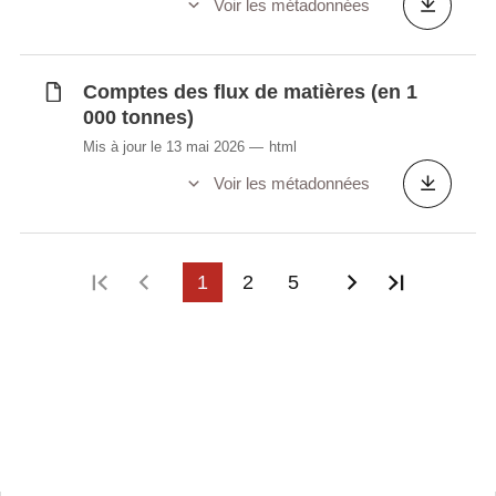
Voir les métadonnées
Synchronisé automatiquement depuis la
base de
données LUSTAT
Comptes des flux de matières (en 1
000 tonnes)
Mis à jour le 13 mai 2026
html
Voir les métadonnées
Première page
Page précédente
1
2
5
Page suivant
Dernière