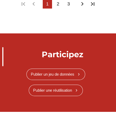
Première page
Page précédente
1
2
3
Page suivant
Dernière
Participez
Publier un jeu de données
Publier une réutilisation