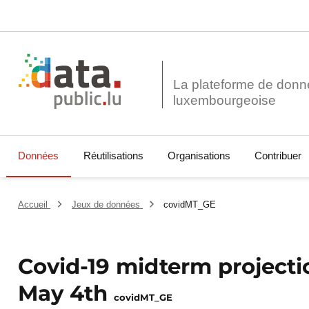
La plateforme de donn
Données
Réutilisations
Organisations
Contribuer
Accueil
Jeux de données
covidMT_GE
Covid-19 midterm projectio
May 4th
covidMT_GE