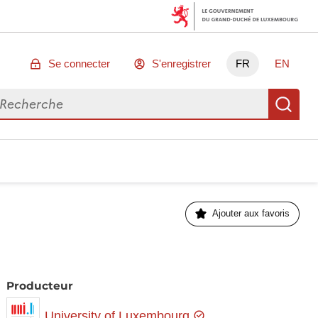
Se connecter
S'enregistrer
FR
EN
chercher des données
Re
Ajouter aux favoris
Producteur
University of Luxembourg