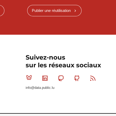
Publier une réutilisation
Suivez-nous
sur les réseaux sociaux
Bluesky
Linkedin
Mastodon
Github
RSS
info@data.public.lu