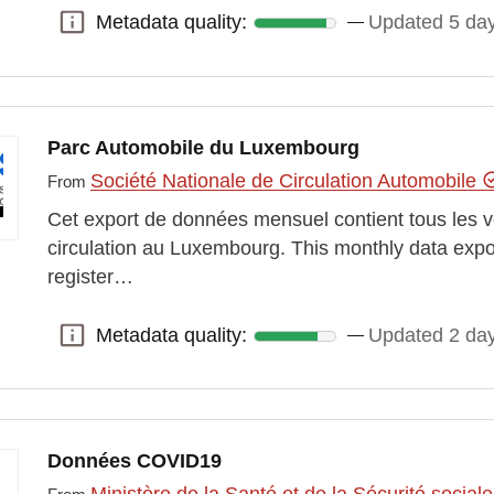
Metadata quality:
Updated 5 da
Metadata quality:
Parc Automobile du Luxembourg
Société Nationale de Circulation Automobile
From
Cet export de données mensuel contient tous les v
circulation au Luxembourg. This monthly data export
register…
Metadata quality:
Updated 2 da
Metadata quality:
Données COVID19
Ministère de la Santé et de la Sécurité social