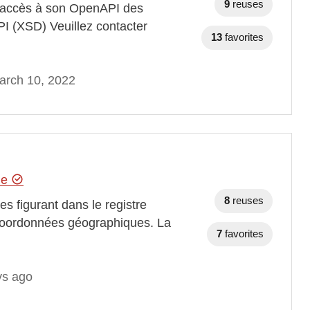
9
reuses
 l’accès à son OpenAPI des
PI (XSD) Veuillez contacter
13
favorites
arch 10, 2022
hie
8
reuses
 figurant dans le registre
s coordonnées géographiques. La
7
favorites
ys ago