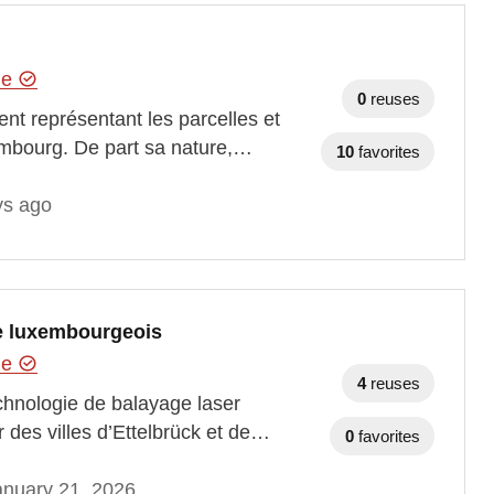
hie
0
reuses
ent représentant les parcelles et
embourg. De part sa nature,…
10
favorites
ys ago
ire luxembourgeois
hie
4
reuses
technologie de balayage laser
 des villes d’Ettelbrück et de…
0
favorites
anuary 21, 2026