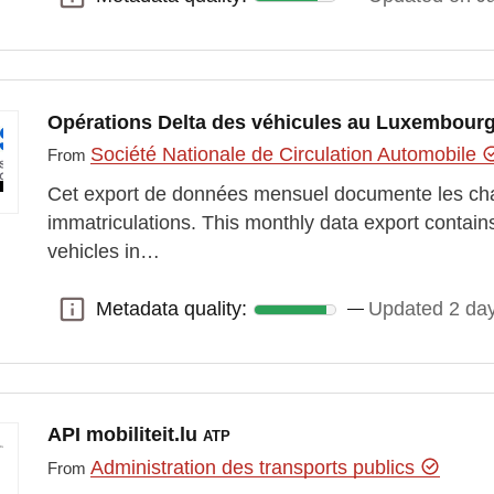
Opérations Delta des véhicules au Luxembour
Société Nationale de Circulation Automobile
From
Cet export de données mensuel documente les ch
immatriculations. This monthly data export contain
vehicles in…
Metadata quality:
Updated 2 da
Metadata quality:
API mobiliteit.lu
ATP
Administration des transports publics
From