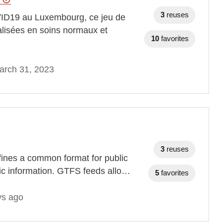
3
reuses
OVID19 au Luxembourg, ce jeu de
alisées en soins normaux et
10
favorites
arch 31, 2023
3
reuses
fines a common format for public
ic information. GTFS feeds allo…
5
favorites
ys ago