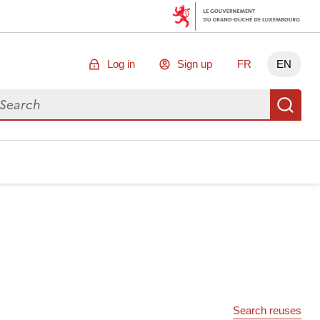
Log in
Sign up
FR
EN
arch for data
Se
Search reuses