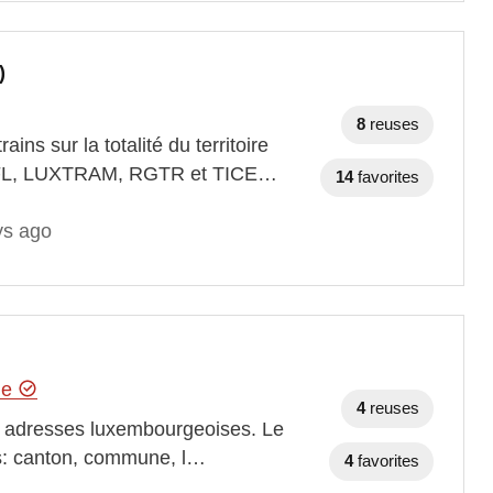
)
8
reuses
ains sur la totalité du territoire
 CFL, LUXTRAM, RGTR et TICE…
14
favorites
ys ago
hie
4
reuses
les adresses luxembourgeoises. Le
ées: canton, commune, l…
4
favorites