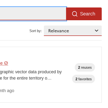
Search
Sort by:
hie
2
reuses
ographic vector data produced by
 for the entire territory o…
2
favorites
nth ago