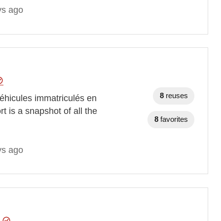
ys ago
8
reuses
éhicules immatriculés en
 is a snapshot of all the
8
favorites
ys ago
e