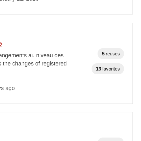
g
5
reuses
angements au niveau des
s the changes of registered
13
favorites
ys ago