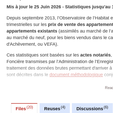
Mis à jour le 25 Juin 2026 - Statistiques jusqu'au 
Depuis septembre 2013, l’Observatoire de l’Habitat e
trimestrielles sur les
prix de vente des appartemen
appartements existants
(assimilés au marché de l’
au marché du neuf, pour les biens vendus dans le ca
d'Achèvement, ou VEFA).
Ces statistiques sont basées sur les
actes notariés
,
Foncière transmises par l’Administration de l’Enregi
traitement des données brutes permettant d'arriver à
sont décrites dans le
document méthodologique
conj
Les statistiques fournies par l'Observatoire de l'Hab
Rea
m² des appartements existants et des appartements 
limitées aux communes pour lesquelles au moins 10 t
traitements). Les prix reportés pour les appartemen
20
4
6
Files
Reuses
Discussions
TVA de 3%, dans la limite de la faveur fiscale totale 