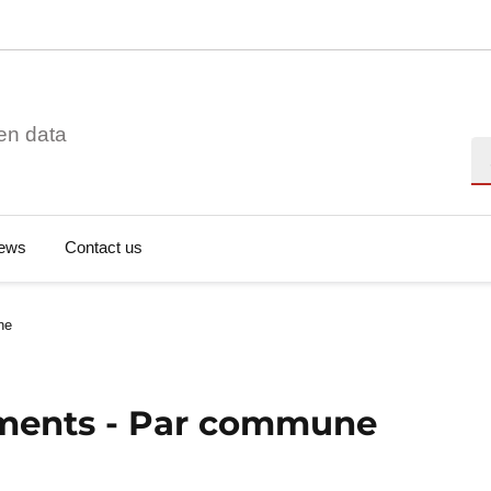
en data
Se
ews
Contact us
ne
ements - Par commune