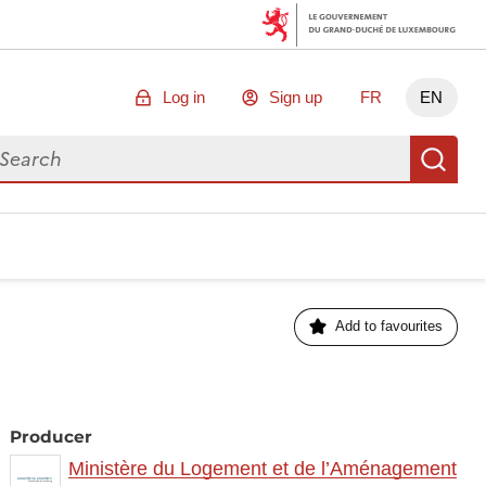
Log in
Sign up
FR
EN
arch for data
Se
Add to favourites
Producer
Ministère du Logement et de l’Aménagement