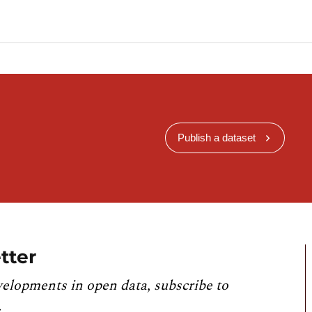
Publish a dataset
tter
velopments in open data, subscribe to
.