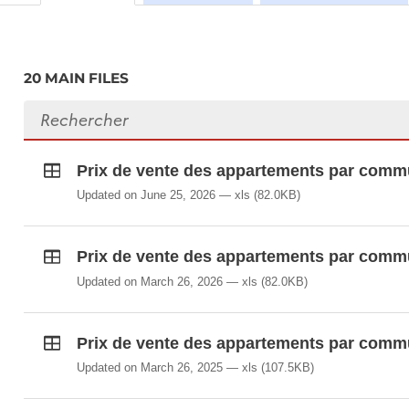
L'Observatoire de l'Habitat fournit également une fo
ou moins grande dispersion des prix autour de la mo
20 MAIN FILES
correspond au prix minimal après exclusion des 5% de
fourchette haute est le prix maximal après exclusion
Search files
commune n'ont cependant qu'une valeur indicative et
un professionnel.
Prix de vente des appartements par commu
Updated on June 25, 2026
xls
(82.0KB)
Prix de vente des appartements par comm
Updated on March 26, 2026
xls
(82.0KB)
Prix de vente des appartements par comm
Updated on March 26, 2025
xls
(107.5KB)