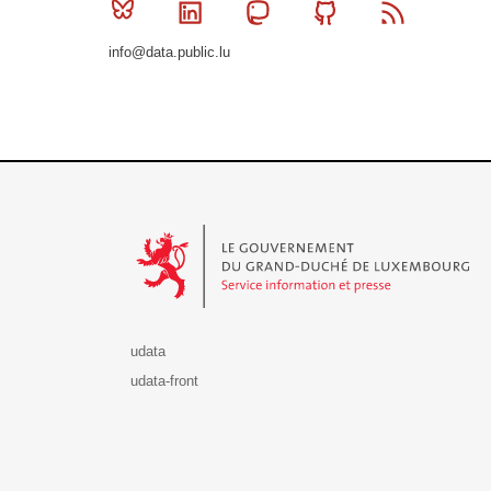
Bluesky
Linkedin
Mastodon
Github
RSS
info@data.public.lu
Le Gouvernement du Grand-Duché de Luxembourg - S
udata
udata-front