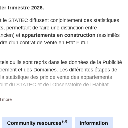
1er trimestre 2026.
t le STATEC diffusent conjointement des statistiques
ts
, permettant de faire une distinction entre
ancien) et
appartements en construction
(assimilés
dre d'un contrat de Vente en Etat Futur
 tels qu’ils sont repris dans les données de la Publicité
strement et des Domaines. Les différentes étapes de
 la statistique des prix de vente des appartements
oint du STATEC et de l'Observatoire de l'Habitat.
itat permettent de suivre les prix de vente moyens par
d more
en construction, par commune. Les statistiques sont
ransactions sont recensées (après sélection et
ts en construction (VEFA) correspondent à un taux de
0
Community resources
Information
de 50.000 €.