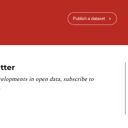
Publish a dataset
tter
velopments in open data, subscribe to
.