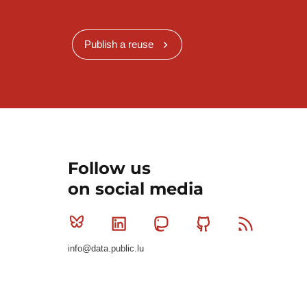
Publish a reuse
Follow us
on social media
Bluesky
Linkedin
Mastodon
Github
RSS
info@data.public.lu