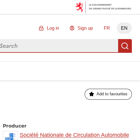
Log in
Sign up
FR
EN
arch for data
Se
Add to favourites
Producer
Société Nationale de Circulation Automobile