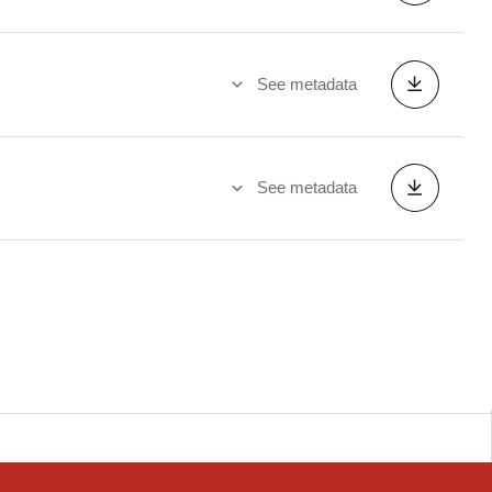
See metadata
See metadata