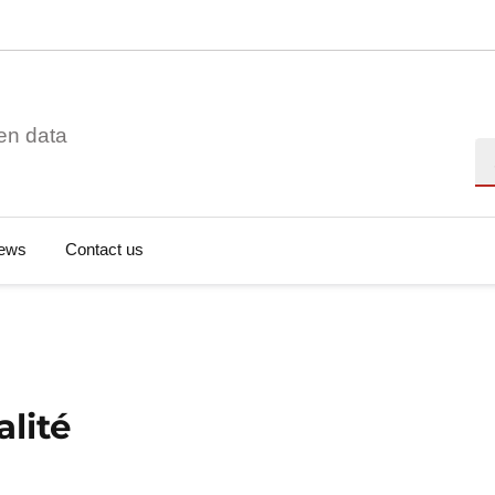
en data
Se
ews
Contact us
alité