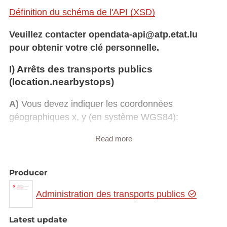
Définition du schéma de l'API (XSD)
Veuillez contacter opendata-api@atp.etat.lu
pour obtenir votre clé personnelle.
I) Arrêts des transports publics
(location.nearbystops)
A)
Vous devez indiquer les coordonnées
géographiques x, y (en système WGS84):
originCoordLat=
Read more
originCoordLong=
Producer
B)
Selon vos besoins vous pouvez préciser:
Administration des transports publics
maxNo=
un nombre max. d'arrêts retournés
r=
un rayon autour des coordonnées (en mètres)
Latest update
type=SE
permet d'obtenir tous les arrêts, quais et