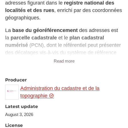
adresses figurant dans le
registre national des
localités et des rues
, enrichi par des coordonnées
géographiques.
La
base du géoréférencement
des adresses est
la
parcelle cadastrale
et le
plan cadastral
numérisé
(PCN), dont le référentiel peut présenter
des décalages vis-à-vis du système de référence
LUREF (Luxembourg Reference Frame).
Read more
Les coordonnées des points d'adresses peuvent
avoir comme origine:
Producer
Administration du cadastre et de la
un placement manuel
topographie
un calcul automatisé (soit au géocentre
Latest update
d'une parcelle cadastrale, soit au
géocentre du plus grand bâtiment situé sur
August 3, 2026
une parcelle cadastrale)
License