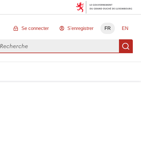
Se connecter
S'enregistrer
FR
EN
chercher des données
Re