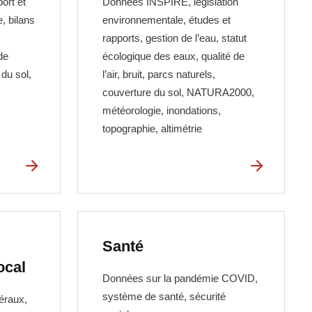
ort et
Données INSPIRE, législation
e, bilans
environnementale, études et
,
rapports, gestion de l’eau, statut
de
écologique des eaux, qualité de
du sol,
l’air, bruit, parcs naturels,
couverture du sol, NATURA2000,
météorologie, inondations,
topographie, altimétrie
Santé
ocal
Données sur la pandémie COVID,
système de santé, sécurité
éraux,