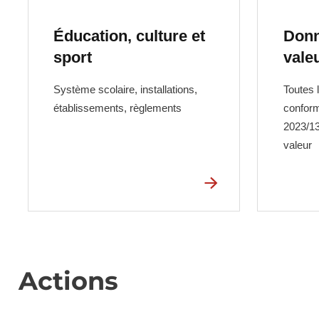
Éducation, culture et
Donn
sport
vale
Système scolaire, installations,
Toutes 
établissements, règlements
confor
2023/13
valeur
Actions