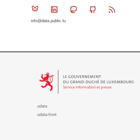
Bluesky
Linkedin
Mastodon
Github
RSS
info@data.public.lu
Le Gouvernement du Grand-Duché de Luxembourg - S
udata
udata-front